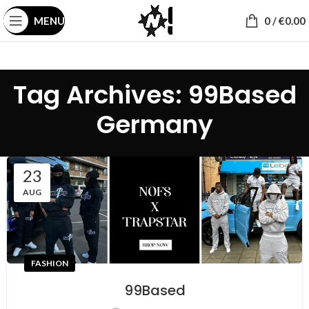
MENU
0
/
€
0.00
Tag Archives: 99Based
Germany
23
AUG
FASHION
99Based